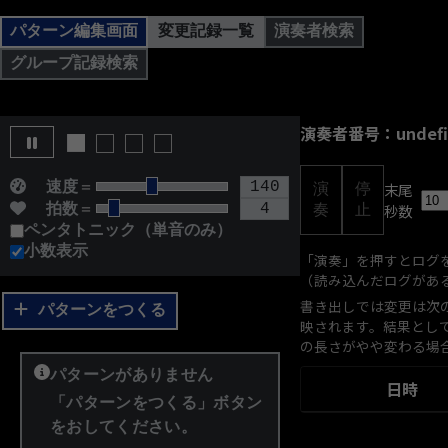
パターン編集画面
変更記録一覧
演奏者検索
グループ記録検索
演奏者番号
：
undef
■
□
□
□
140
速度
＝
末尾
演
停
4
秒数
拍数
＝
奏
止
ペンタトニック（単音のみ）
小数表示
「演奏」を押すとログ
（読み込んだログがあ
書き出しでは変更は次
パターンをつくる
映されます。結果とし
の長さがやや変わる場
パターンがありません
日時
「パターンをつくる」ボタン
をおしてください。