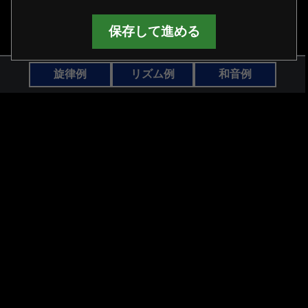
パターンがありません
「パターンをつくる」ボタンをおしてください。
保存して進める
旋律例
リズム例
和音例