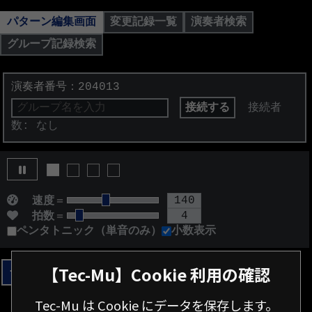
パターン編集画面
変更記録一覧
演奏者検索
グループ記録検索
演奏者番号：
204013
接続者
数: なし
■
□
□
□
140
速度
＝
4
拍数
＝
ペンタトニック（単音のみ）
小数表示
【Tec-Mu】Cookie 利用の確認
パターンをつくる
Tec-Mu は Cookie にデータを保存します。